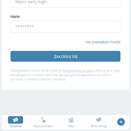
Hasło
nie pamiętam hasła
ZALOGUJ SIĘ
Zalogowanie oznacza akceptację
Regulaminu serwisu
Wykop.pl w jego
aktualnym brzmieniu. Jeśli nie akceptujesz Regulaminu w całości,
prosimy o niekorzystanie z serwisu.
Główna
Wykopalisko
Hity
Mikroblog