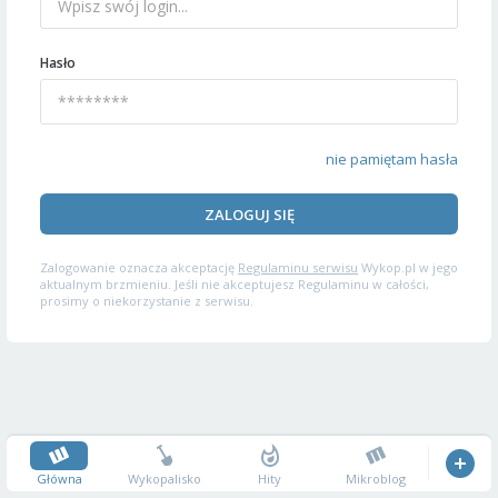
Hasło
nie pamiętam hasła
ZALOGUJ SIĘ
Zalogowanie oznacza akceptację
Regulaminu serwisu
Wykop.pl w jego
aktualnym brzmieniu. Jeśli nie akceptujesz Regulaminu w całości,
prosimy o niekorzystanie z serwisu.
Główna
Wykopalisko
Hity
Mikroblog