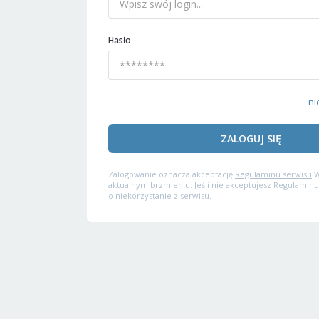
Hasło
ni
ZALOGUJ SIĘ
Zalogowanie oznacza akceptację
Regulaminu serwisu
W
aktualnym brzmieniu. Jeśli nie akceptujesz Regulaminu
o niekorzystanie z serwisu.