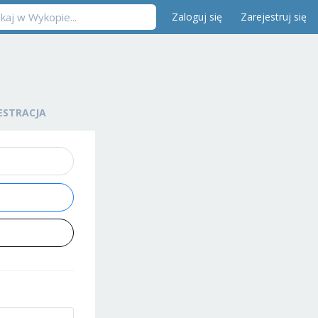
Zaloguj się
Zarejestruj się
ESTRACJA