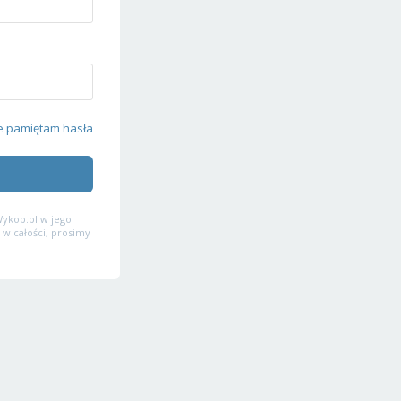
e pamiętam hasła
ykop.pl w jego
 w całości, prosimy