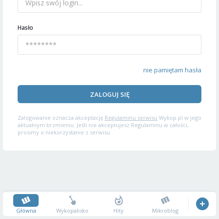
Hasło
nie pamiętam hasła
ZALOGUJ SIĘ
Zalogowanie oznacza akceptację
Regulaminu serwisu
Wykop.pl w jego
aktualnym brzmieniu. Jeśli nie akceptujesz Regulaminu w całości,
prosimy o niekorzystanie z serwisu.
Główna
Wykopalisko
Hity
Mikroblog