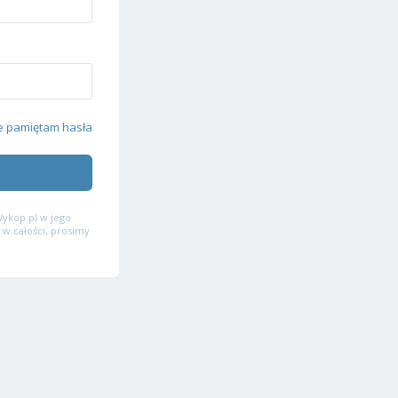
e pamiętam hasła
ykop.pl w jego
 w całości, prosimy