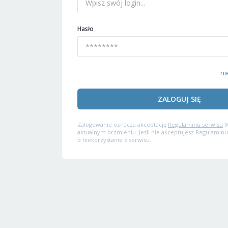
Hasło
ni
ZALOGUJ SIĘ
Zalogowanie oznacza akceptację
Regulaminu serwisu
W
aktualnym brzmieniu. Jeśli nie akceptujesz Regulaminu
o niekorzystanie z serwisu.