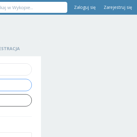
Zaloguj się
Zarejestruj się
ESTRACJA