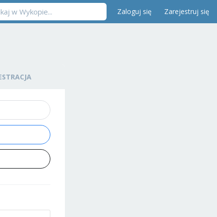
Zaloguj się
Zarejestruj się
ESTRACJA