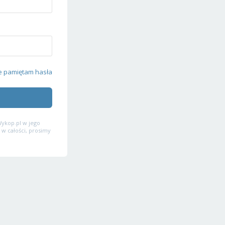
e pamiętam hasła
ykop.pl w jego
 w całości, prosimy