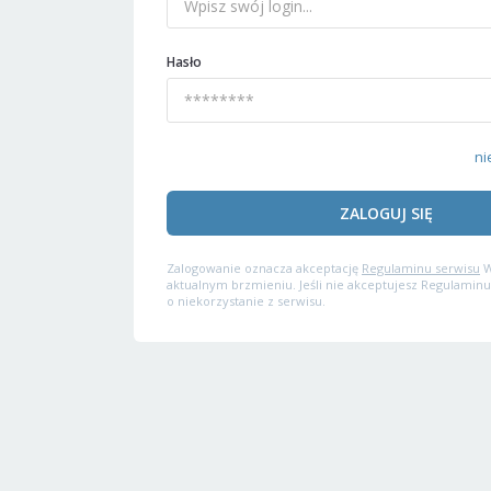
Hasło
ni
ZALOGUJ SIĘ
Zalogowanie oznacza akceptację
Regulaminu serwisu
W
aktualnym brzmieniu. Jeśli nie akceptujesz Regulaminu
o niekorzystanie z serwisu.