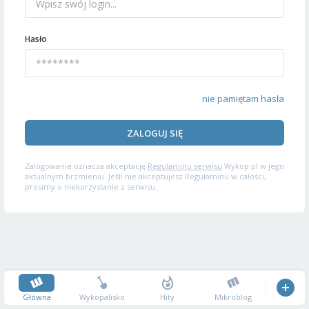
Hasło
nie pamiętam hasła
ZALOGUJ SIĘ
Zalogowanie oznacza akceptację
Regulaminu serwisu
Wykop.pl w jego
aktualnym brzmieniu. Jeśli nie akceptujesz Regulaminu w całości,
prosimy o niekorzystanie z serwisu.
Główna
Wykopalisko
Hity
Mikroblog