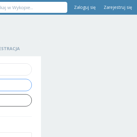
Zaloguj się
Zarejestruj się
ESTRACJA