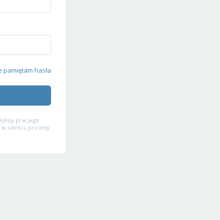
e pamiętam hasła
ykop.pl w jego
 w całości, prosimy