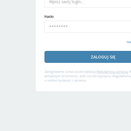
Hasło
ni
ZALOGUJ SIĘ
Zalogowanie oznacza akceptację
Regulaminu serwisu
W
aktualnym brzmieniu. Jeśli nie akceptujesz Regulaminu
o niekorzystanie z serwisu.