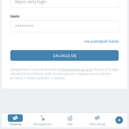
Hasło
nie pamiętam hasła
ZALOGUJ SIĘ
Zalogowanie oznacza akceptację
Regulaminu serwisu
Wykop.pl w jego
aktualnym brzmieniu. Jeśli nie akceptujesz Regulaminu w całości,
prosimy o niekorzystanie z serwisu.
Główna
Wykopalisko
Hity
Mikroblog