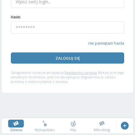
Hasło
nie pamiętam hasła
ZALOGUJ SIĘ
Zalogowanie oznacza akceptację
Regulaminu serwisu
Wykop.pl w jego
aktualnym brzmieniu. Jeśli nie akceptujesz Regulaminu w całości,
prosimy o niekorzystanie z serwisu.
Główna
Wykopalisko
Hity
Mikroblog