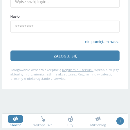
Hasło
nie pamiętam hasła
ZALOGUJ SIĘ
Zalogowanie oznacza akceptację
Regulaminu serwisu
Wykop.pl w jego
aktualnym brzmieniu. Jeśli nie akceptujesz Regulaminu w całości,
prosimy o niekorzystanie z serwisu.
Główna
Wykopalisko
Hity
Mikroblog