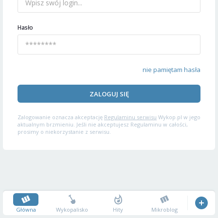
Hasło
nie pamiętam hasła
ZALOGUJ SIĘ
Zalogowanie oznacza akceptację
Regulaminu serwisu
Wykop.pl w jego
aktualnym brzmieniu. Jeśli nie akceptujesz Regulaminu w całości,
prosimy o niekorzystanie z serwisu.
Główna
Wykopalisko
Hity
Mikroblog