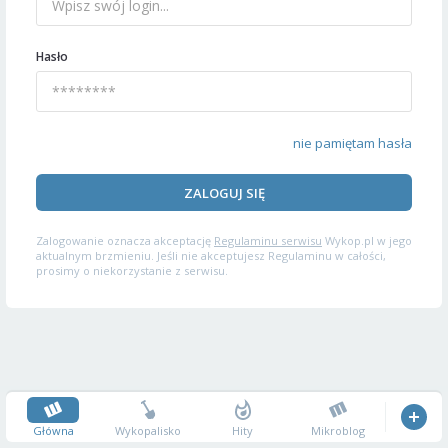
Hasło
nie pamiętam hasła
ZALOGUJ SIĘ
Zalogowanie oznacza akceptację
Regulaminu serwisu
Wykop.pl w jego
aktualnym brzmieniu. Jeśli nie akceptujesz Regulaminu w całości,
prosimy o niekorzystanie z serwisu.
Główna
Wykopalisko
Hity
Mikroblog