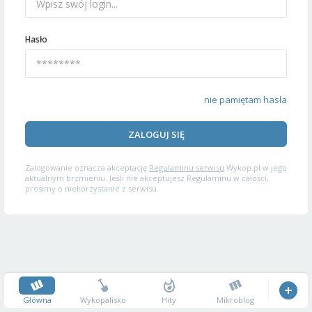
Hasło
nie pamiętam hasła
ZALOGUJ SIĘ
Zalogowanie oznacza akceptację
Regulaminu serwisu
Wykop.pl w jego
aktualnym brzmieniu. Jeśli nie akceptujesz Regulaminu w całości,
prosimy o niekorzystanie z serwisu.
Główna
Wykopalisko
Hity
Mikroblog