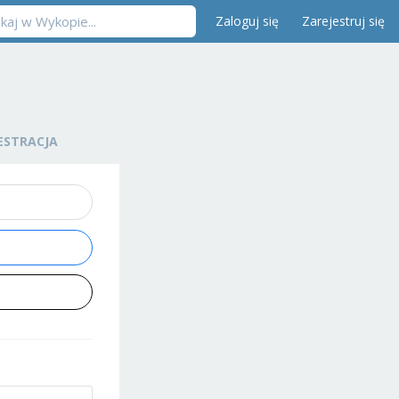
Zaloguj się
Zarejestruj się
ESTRACJA