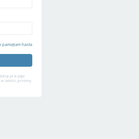
e pamiętam hasła
ykop.pl w jego
 w całości, prosimy