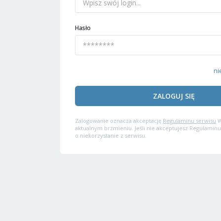
Hasło
ni
ZALOGUJ SIĘ
Zalogowanie oznacza akceptację
Regulaminu serwisu
W
aktualnym brzmieniu. Jeśli nie akceptujesz Regulaminu
o niekorzystanie z serwisu.