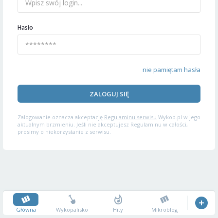
Hasło
nie pamiętam hasła
ZALOGUJ SIĘ
Zalogowanie oznacza akceptację
Regulaminu serwisu
Wykop.pl w jego
aktualnym brzmieniu. Jeśli nie akceptujesz Regulaminu w całości,
prosimy o niekorzystanie z serwisu.
Główna
Wykopalisko
Hity
Mikroblog