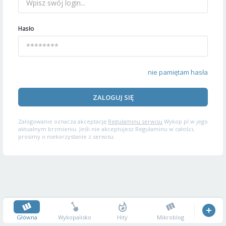
Hasło
nie pamiętam hasła
ZALOGUJ SIĘ
Zalogowanie oznacza akceptację
Regulaminu serwisu
Wykop.pl w jego
aktualnym brzmieniu. Jeśli nie akceptujesz Regulaminu w całości,
prosimy o niekorzystanie z serwisu.
Główna
Wykopalisko
Hity
Mikroblog