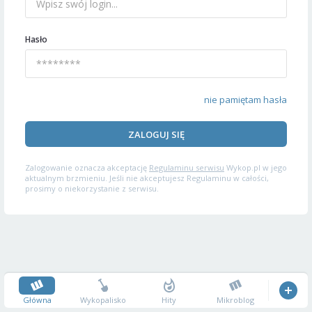
Hasło
nie pamiętam hasła
ZALOGUJ SIĘ
Zalogowanie oznacza akceptację
Regulaminu serwisu
Wykop.pl w jego
aktualnym brzmieniu. Jeśli nie akceptujesz Regulaminu w całości,
prosimy o niekorzystanie z serwisu.
Główna
Wykopalisko
Hity
Mikroblog