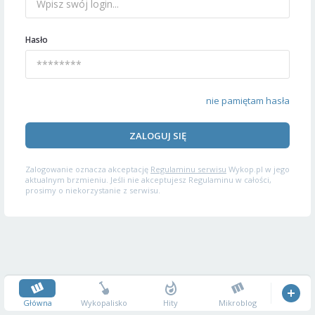
Hasło
nie pamiętam hasła
ZALOGUJ SIĘ
Zalogowanie oznacza akceptację
Regulaminu serwisu
Wykop.pl w jego
aktualnym brzmieniu. Jeśli nie akceptujesz Regulaminu w całości,
prosimy o niekorzystanie z serwisu.
Główna
Wykopalisko
Hity
Mikroblog