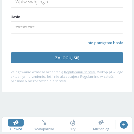
Hasło
nie pamiętam hasła
ZALOGUJ SIĘ
Zalogowanie oznacza akceptację
Regulaminu serwisu
Wykop.pl w jego
aktualnym brzmieniu. Jeśli nie akceptujesz Regulaminu w całości,
prosimy o niekorzystanie z serwisu.
Główna
Wykopalisko
Hity
Mikroblog