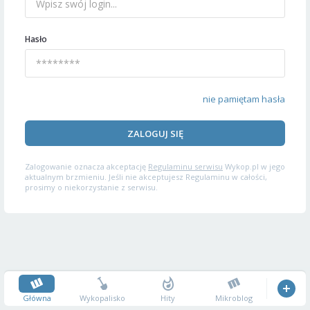
Hasło
nie pamiętam hasła
ZALOGUJ SIĘ
Zalogowanie oznacza akceptację
Regulaminu serwisu
Wykop.pl w jego
aktualnym brzmieniu. Jeśli nie akceptujesz Regulaminu w całości,
prosimy o niekorzystanie z serwisu.
Główna
Wykopalisko
Hity
Mikroblog