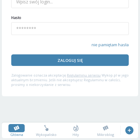
Hasło
nie pamiętam hasła
ZALOGUJ SIĘ
Zalogowanie oznacza akceptację
Regulaminu serwisu
Wykop.pl w jego
aktualnym brzmieniu. Jeśli nie akceptujesz Regulaminu w całości,
prosimy o niekorzystanie z serwisu.
Główna
Wykopalisko
Hity
Mikroblog