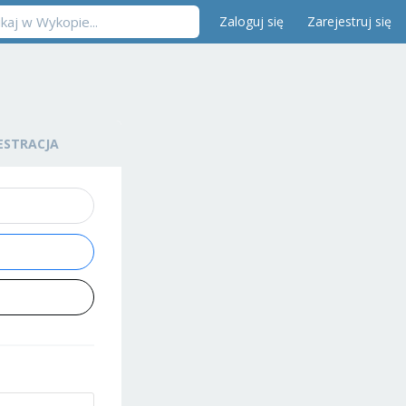
Zaloguj się
Zarejestruj się
ESTRACJA