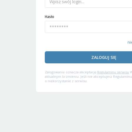
Hasło
ni
ZALOGUJ SIĘ
Zalogowanie oznacza akceptację
Regulaminu serwisu
W
aktualnym brzmieniu. Jeśli nie akceptujesz Regulaminu
o niekorzystanie z serwisu.