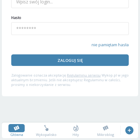
Hasło
nie pamiętam hasła
ZALOGUJ SIĘ
Zalogowanie oznacza akceptację
Regulaminu serwisu
Wykop.pl w jego
aktualnym brzmieniu. Jeśli nie akceptujesz Regulaminu w całości,
prosimy o niekorzystanie z serwisu.
Główna
Wykopalisko
Hity
Mikroblog