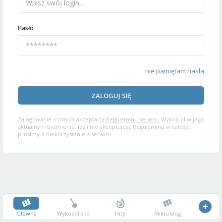
Hasło
nie pamiętam hasła
ZALOGUJ SIĘ
Zalogowanie oznacza akceptację
Regulaminu serwisu
Wykop.pl w jego
aktualnym brzmieniu. Jeśli nie akceptujesz Regulaminu w całości,
prosimy o niekorzystanie z serwisu.
Główna
Wykopalisko
Hity
Mikroblog