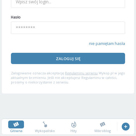
Hasło
nie pamiętam hasła
ZALOGUJ SIĘ
Zalogowanie oznacza akceptację
Regulaminu serwisu
Wykop.pl w jego
aktualnym brzmieniu. Jeśli nie akceptujesz Regulaminu w całości,
prosimy o niekorzystanie z serwisu.
Główna
Wykopalisko
Hity
Mikroblog