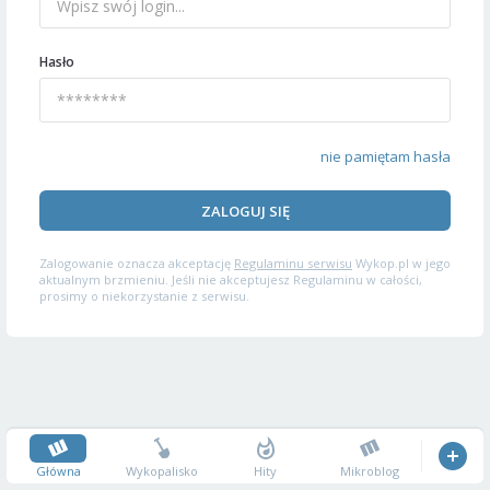
Hasło
nie pamiętam hasła
ZALOGUJ SIĘ
Zalogowanie oznacza akceptację
Regulaminu serwisu
Wykop.pl w jego
aktualnym brzmieniu. Jeśli nie akceptujesz Regulaminu w całości,
prosimy o niekorzystanie z serwisu.
Główna
Wykopalisko
Hity
Mikroblog