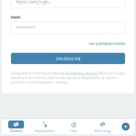
Hasło
nie pamiętam hasła
ZALOGUJ SIĘ
Zalogowanie oznacza akceptację
Regulaminu serwisu
Wykop.pl w jego
aktualnym brzmieniu. Jeśli nie akceptujesz Regulaminu w całości,
prosimy o niekorzystanie z serwisu.
Główna
Wykopalisko
Hity
Mikroblog