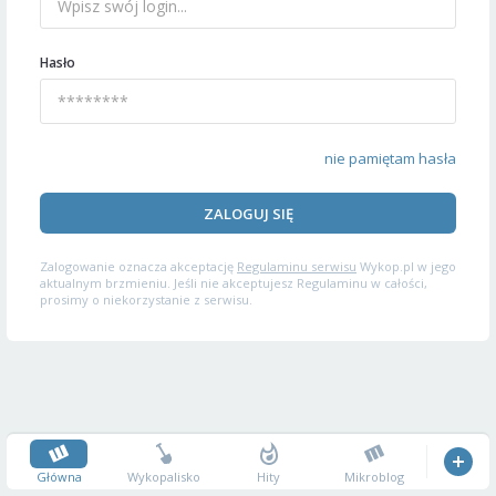
Hasło
nie pamiętam hasła
ZALOGUJ SIĘ
Zalogowanie oznacza akceptację
Regulaminu serwisu
Wykop.pl w jego
aktualnym brzmieniu. Jeśli nie akceptujesz Regulaminu w całości,
prosimy o niekorzystanie z serwisu.
Główna
Wykopalisko
Hity
Mikroblog