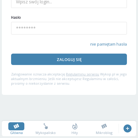
Hasło
nie pamiętam hasła
ZALOGUJ SIĘ
Zalogowanie oznacza akceptację
Regulaminu serwisu
Wykop.pl w jego
aktualnym brzmieniu. Jeśli nie akceptujesz Regulaminu w całości,
prosimy o niekorzystanie z serwisu.
Główna
Wykopalisko
Hity
Mikroblog