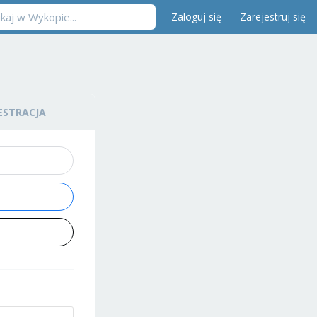
Zaloguj się
Zarejestruj się
ESTRACJA