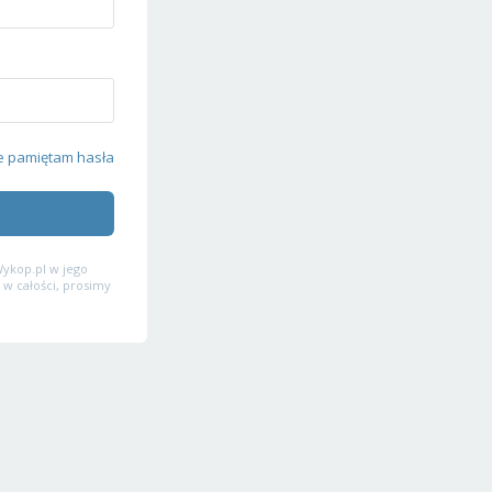
e pamiętam hasła
ykop.pl w jego
 w całości, prosimy