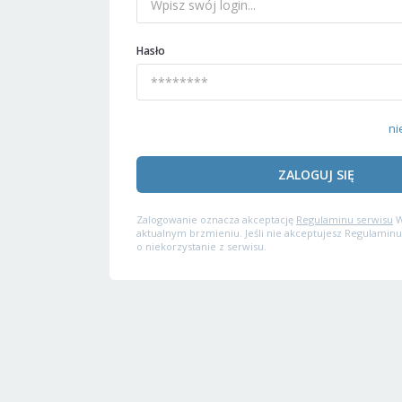
Hasło
ni
ZALOGUJ SIĘ
Zalogowanie oznacza akceptację
Regulaminu serwisu
W
aktualnym brzmieniu. Jeśli nie akceptujesz Regulaminu
o niekorzystanie z serwisu.