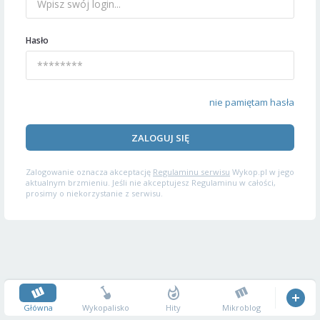
Hasło
nie pamiętam hasła
ZALOGUJ SIĘ
Zalogowanie oznacza akceptację
Regulaminu serwisu
Wykop.pl w jego
aktualnym brzmieniu. Jeśli nie akceptujesz Regulaminu w całości,
prosimy o niekorzystanie z serwisu.
Główna
Wykopalisko
Hity
Mikroblog