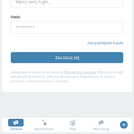
Hasło
nie pamiętam hasła
ZALOGUJ SIĘ
Zalogowanie oznacza akceptację
Regulaminu serwisu
Wykop.pl w jego
aktualnym brzmieniu. Jeśli nie akceptujesz Regulaminu w całości,
prosimy o niekorzystanie z serwisu.
Główna
Wykopalisko
Hity
Mikroblog