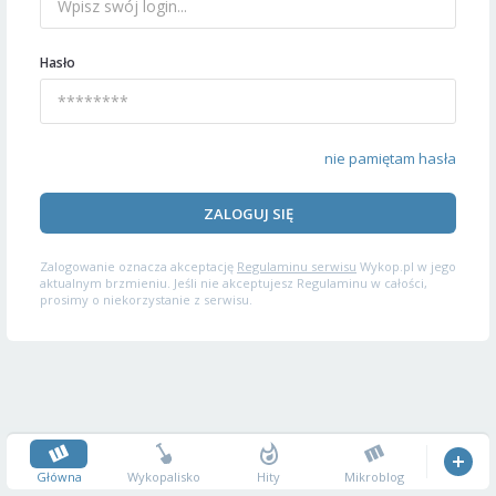
Hasło
nie pamiętam hasła
ZALOGUJ SIĘ
Zalogowanie oznacza akceptację
Regulaminu serwisu
Wykop.pl w jego
aktualnym brzmieniu. Jeśli nie akceptujesz Regulaminu w całości,
prosimy o niekorzystanie z serwisu.
Główna
Wykopalisko
Hity
Mikroblog