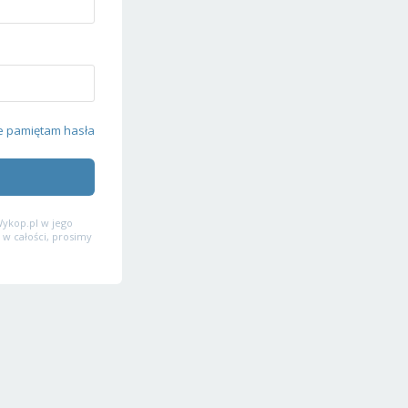
e pamiętam hasła
ykop.pl w jego
 w całości, prosimy