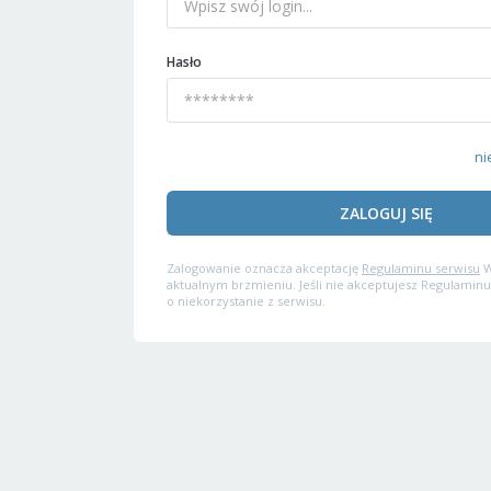
Hasło
ni
ZALOGUJ SIĘ
Zalogowanie oznacza akceptację
Regulaminu serwisu
W
aktualnym brzmieniu. Jeśli nie akceptujesz Regulaminu
o niekorzystanie z serwisu.