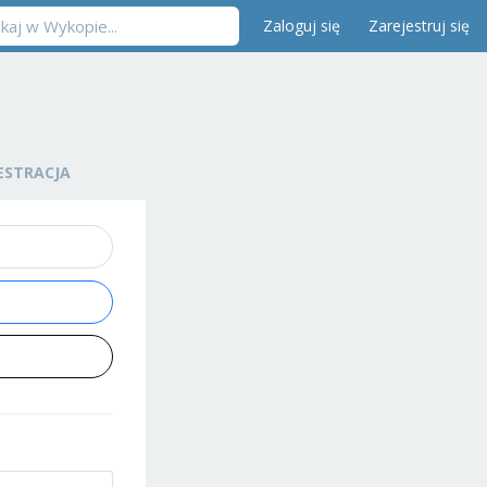
Zaloguj się
Zarejestruj się
ESTRACJA