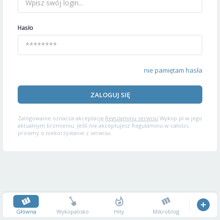
Hasło
nie pamiętam hasła
ZALOGUJ SIĘ
Zalogowanie oznacza akceptację
Regulaminu serwisu
Wykop.pl w jego
aktualnym brzmieniu. Jeśli nie akceptujesz Regulaminu w całości,
prosimy o niekorzystanie z serwisu.
Główna
Wykopalisko
Hity
Mikroblog