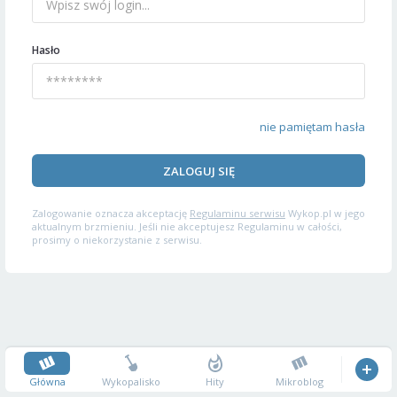
Hasło
nie pamiętam hasła
ZALOGUJ SIĘ
Zalogowanie oznacza akceptację
Regulaminu serwisu
Wykop.pl w jego
aktualnym brzmieniu. Jeśli nie akceptujesz Regulaminu w całości,
prosimy o niekorzystanie z serwisu.
Główna
Wykopalisko
Hity
Mikroblog