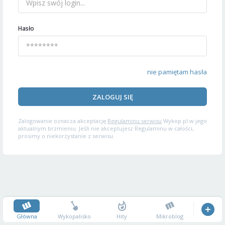
Hasło
nie pamiętam hasła
ZALOGUJ SIĘ
Zalogowanie oznacza akceptację
Regulaminu serwisu
Wykop.pl w jego
aktualnym brzmieniu. Jeśli nie akceptujesz Regulaminu w całości,
prosimy o niekorzystanie z serwisu.
Główna
Wykopalisko
Hity
Mikroblog