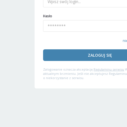
Hasło
ni
ZALOGUJ SIĘ
Zalogowanie oznacza akceptację
Regulaminu serwisu
W
aktualnym brzmieniu. Jeśli nie akceptujesz Regulaminu
o niekorzystanie z serwisu.