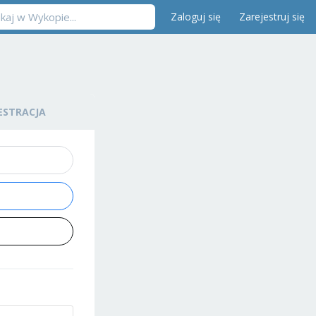
Zaloguj się
Zarejestruj się
ESTRACJA