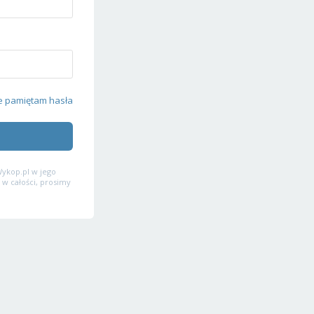
e pamiętam hasła
ykop.pl w jego
 w całości, prosimy