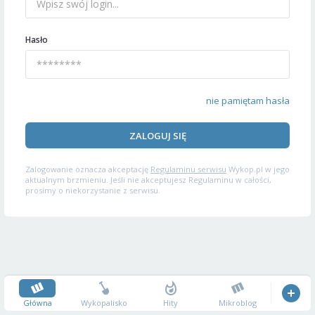
Hasło
nie pamiętam hasła
ZALOGUJ SIĘ
Zalogowanie oznacza akceptację
Regulaminu serwisu
Wykop.pl w jego
aktualnym brzmieniu. Jeśli nie akceptujesz Regulaminu w całości,
prosimy o niekorzystanie z serwisu.
Główna
Wykopalisko
Hity
Mikroblog