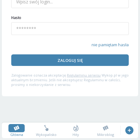
Hasło
nie pamiętam hasła
ZALOGUJ SIĘ
Zalogowanie oznacza akceptację
Regulaminu serwisu
Wykop.pl w jego
aktualnym brzmieniu. Jeśli nie akceptujesz Regulaminu w całości,
prosimy o niekorzystanie z serwisu.
Główna
Wykopalisko
Hity
Mikroblog