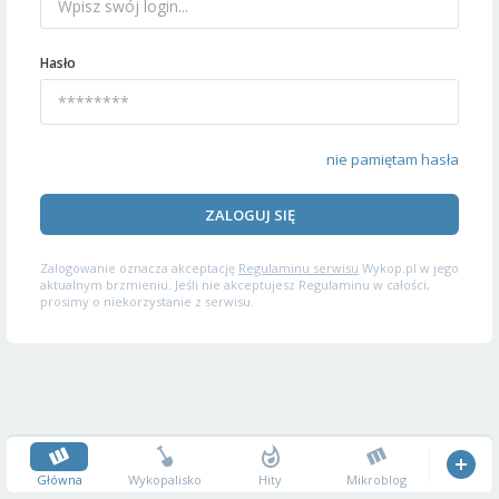
Hasło
nie pamiętam hasła
ZALOGUJ SIĘ
Zalogowanie oznacza akceptację
Regulaminu serwisu
Wykop.pl w jego
aktualnym brzmieniu. Jeśli nie akceptujesz Regulaminu w całości,
prosimy o niekorzystanie z serwisu.
Główna
Wykopalisko
Hity
Mikroblog