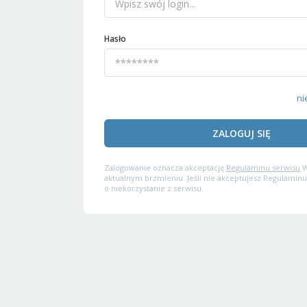
Hasło
ni
ZALOGUJ SIĘ
Zalogowanie oznacza akceptację
Regulaminu serwisu
W
aktualnym brzmieniu. Jeśli nie akceptujesz Regulaminu
o niekorzystanie z serwisu.