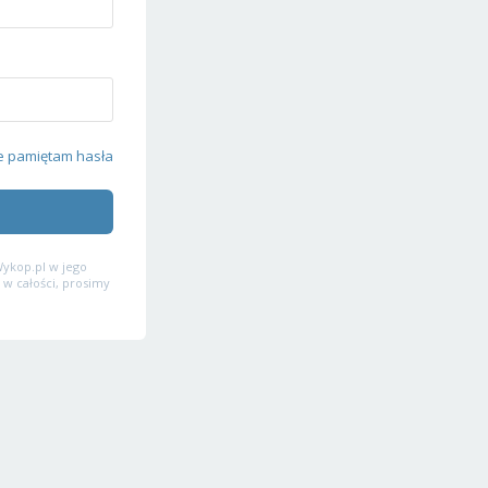
e pamiętam hasła
ykop.pl w jego
 w całości, prosimy