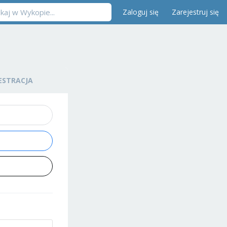
Zaloguj się
Zarejestruj się
ESTRACJA