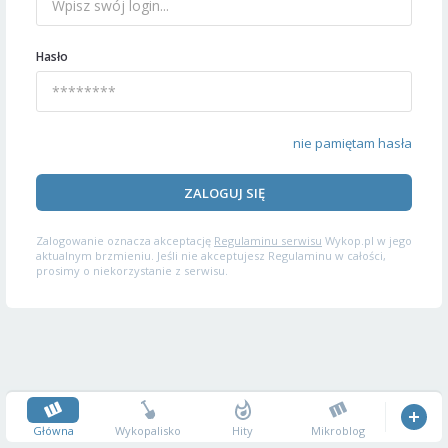
Hasło
nie pamiętam hasła
ZALOGUJ SIĘ
Zalogowanie oznacza akceptację
Regulaminu serwisu
Wykop.pl w jego
aktualnym brzmieniu. Jeśli nie akceptujesz Regulaminu w całości,
prosimy o niekorzystanie z serwisu.
Główna
Wykopalisko
Hity
Mikroblog