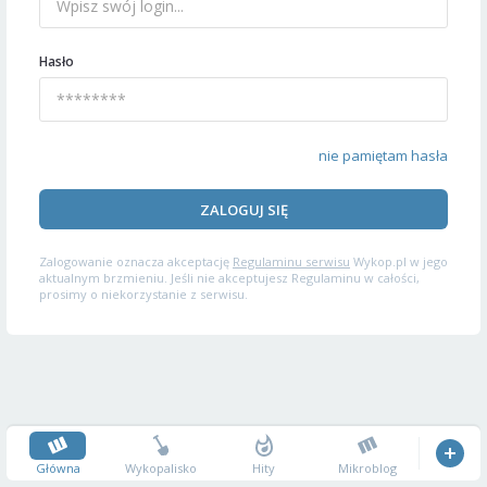
Hasło
nie pamiętam hasła
ZALOGUJ SIĘ
Zalogowanie oznacza akceptację
Regulaminu serwisu
Wykop.pl w jego
aktualnym brzmieniu. Jeśli nie akceptujesz Regulaminu w całości,
prosimy o niekorzystanie z serwisu.
Główna
Wykopalisko
Hity
Mikroblog