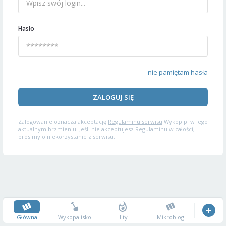
Hasło
nie pamiętam hasła
ZALOGUJ SIĘ
Zalogowanie oznacza akceptację
Regulaminu serwisu
Wykop.pl w jego
aktualnym brzmieniu. Jeśli nie akceptujesz Regulaminu w całości,
prosimy o niekorzystanie z serwisu.
Główna
Wykopalisko
Hity
Mikroblog