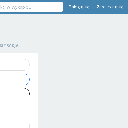
Zaloguj się
Zarejestruj się
ESTRACJA