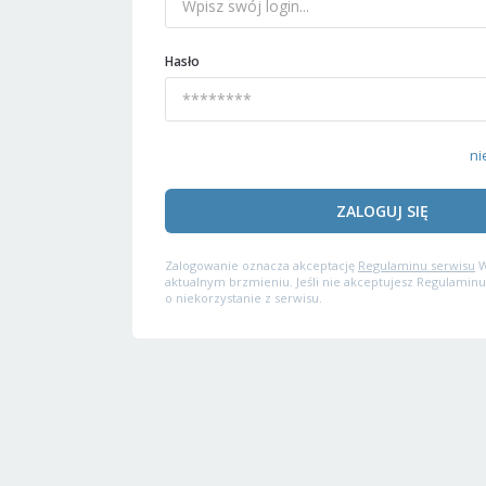
Hasło
ni
ZALOGUJ SIĘ
Zalogowanie oznacza akceptację
Regulaminu serwisu
W
aktualnym brzmieniu. Jeśli nie akceptujesz Regulaminu
o niekorzystanie z serwisu.