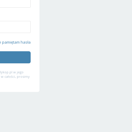
e pamiętam hasła
ykop.pl w jego
 w całości, prosimy