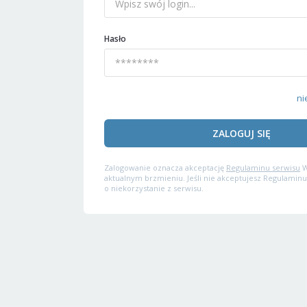
Hasło
ni
ZALOGUJ SIĘ
Zalogowanie oznacza akceptację
Regulaminu serwisu
W
aktualnym brzmieniu. Jeśli nie akceptujesz Regulaminu
o niekorzystanie z serwisu.