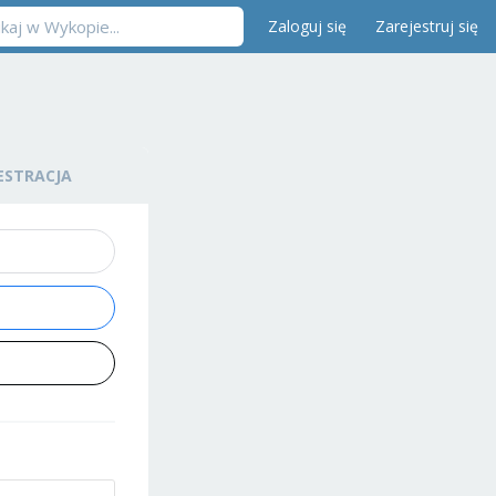
Zaloguj się
Zarejestruj się
ESTRACJA