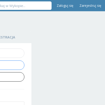
Zaloguj się
Zarejestruj się
ESTRACJA