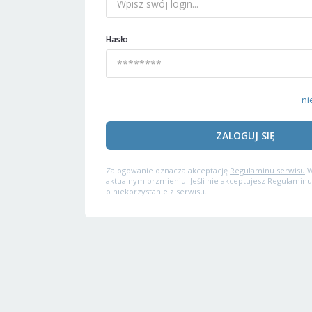
Hasło
ni
ZALOGUJ SIĘ
Zalogowanie oznacza akceptację
Regulaminu serwisu
W
aktualnym brzmieniu. Jeśli nie akceptujesz Regulaminu
o niekorzystanie z serwisu.