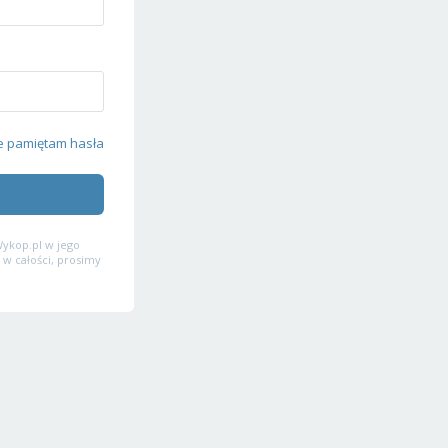
e pamiętam hasła
ykop.pl w jego
 w całości, prosimy