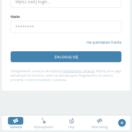
Hasło
nie pamiętam hasła
ZALOGUJ SIĘ
Zalogowanie oznacza akceptację
Regulaminu serwisu
Wykop.pl w jego
aktualnym brzmieniu. Jeśli nie akceptujesz Regulaminu w całości,
prosimy o niekorzystanie z serwisu.
Główna
Wykopalisko
Hity
Mikroblog